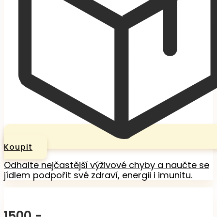
Koupit
Odhalte nejčastější výživové chyby a naučte se
jídlem podpořit své zdraví, energii i imunitu.
1500,-