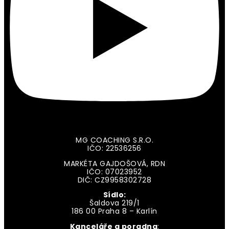
MG COACHING S.R.O.
IČO: 22536256
MARKÉTA GAJDOŠOVÁ, RDN
IČO: 07023952
DIČ: CZ9958302728
Sídlo:
Šaldova 219/1
186 00 Praha 8 – Karlín
Kanceláře a poradna
: