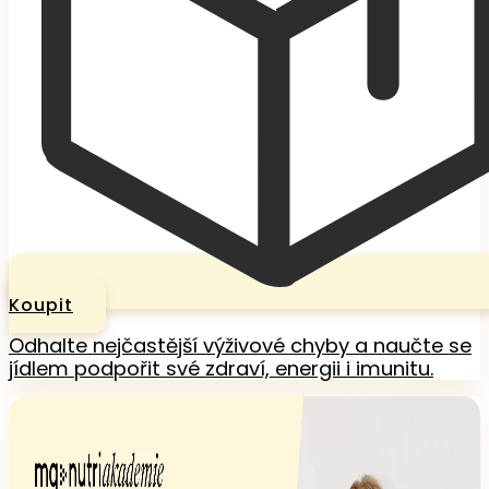
Koupit
Odhalte nejčastější výživové chyby a naučte se
jídlem podpořit své zdraví, energii i imunitu.